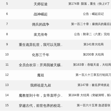
5
天师征途
6
战神崛起
公告：崛起后记
7
佣兵的战争
第一百二十章：雇佣兵的最后
8
蚩尤传奇
公告：附录二（六更）完结
9
重生诡异乱世，我可以无限..
第141章大结局
10
化形三千年
第200章 大结局
11
全员合欢宗：开局我被天赐..
第163章：吞噬天道，大结
12
魔祖
第一百八十三章五行轮回
13
我师祖是九叔
第147章：被岳罗绮抓走
14
魔教签到十年，女帝直呼少..
15
穿越古代，前世包养的校花..
第一百六十五章 急进嚣张