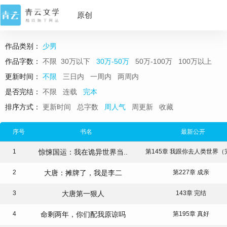
原创
书库
作品类别：
少男
作品字数：
不限
30万以下
30万-50万
50万-100万
100万以上
更新时间：
不限
三日内
一周内
两周内
是否完结：
不限
连载
完本
排序方式：
更新时间
总字数
周人气
周更新
收藏
序号
书名
最新公开
1
惊悚国运：我在诡异世界当..
第145章 我跟你去人类世界（
2
大唐：摊牌了，我是李二
第227章 成亲
3
大唐第一狠人
143章 完结
4
命剩两年，你们配我原谅吗
第195章 真好