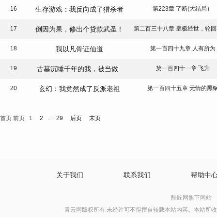
16
生存游戏：我反向成了猎杀者
第223章 了断(大结局）
17
倒因为果，修出个贷款武圣！
18
我以凡骨证仙道
第一百四十九章 人有所为
19
古墓沉睡千年的我，被当做..
第一百四十一章 飞升
20
玄幻：我竟然成了反派老祖
第一百四十五章 无情的黑
首页 前页
1
2
...
29
后页
末页
关于我们
联系我们
帮助中
酷匠网旗下网站
青云网版权所有 未经许可不得擅自转载本站内容。本站所