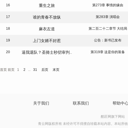
16
重生之旅
第273章 事情的缘由
17
谁的青春不放纵
第283章 演唱会
18
麻衣左道
第二百二十二章节 大结局
19
上门女婿不好惹
公告：新书已发布
20
逼我退队？圣骑士秒切审判..
第319章 这是你的装备
首页 前页
1
2
...
31
后页
末页
关于我们
联系我们
帮助中
酷匠网旗下网站
青云网版权所有 未经许可不得擅自转载本站内容。本站所