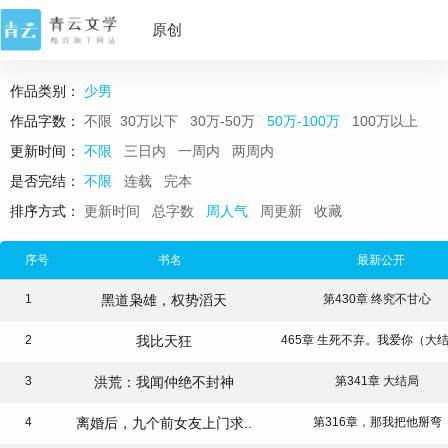
原创
书库
作品类别：
少男
作品字数：
不限
30万以下
30万-50万
50万-100万
100万以上
更新时间：
不限
三日内
一周内
两周内
是否完结：
不限
连载
完本
排序方式：
更新时间
总字数
周人气
周更新
收藏
序号
书名
最新公开
1
黑道枭雄，权势滔天
第430章 终究不甘心
2
我比天狂
465章 生死不弃。我爱你（大
3
洪荒：我闻仲绝不封神
第341章 大结局
4
离婚后，九个前女友上门求..
第316章，那我把他掰弯