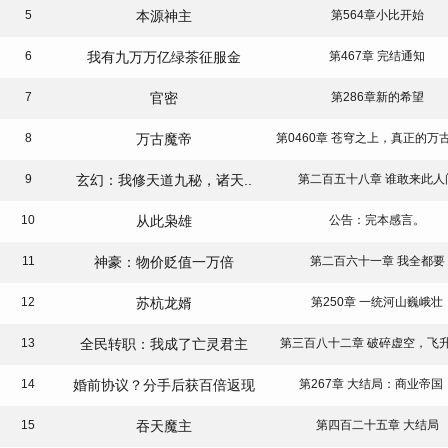
5
本源神主
第564章小比开始
6
我有九万万亿绿茶征服金
第467章 完结通知
7
官密
第286章新的希望
8
万古魔帝
9
玄幻：我修天道九秘，诸天..
第二百五十八章 谁敢来此人
10
从此枭雄
公告：完本感言。
11
神豪：物价贬值一万倍
第二百六十一章 我全都要
12
苏杭龙婿
第250章 一统河山巍峨壮
13
全民转职：我成了亡灵君主
第三百八十二章 破碎虚空，飞
14
婚前协议？分手后获百倍返现
第267章 大结局：商业帝国
15
吞天魔主
第四百二十五章 大结局